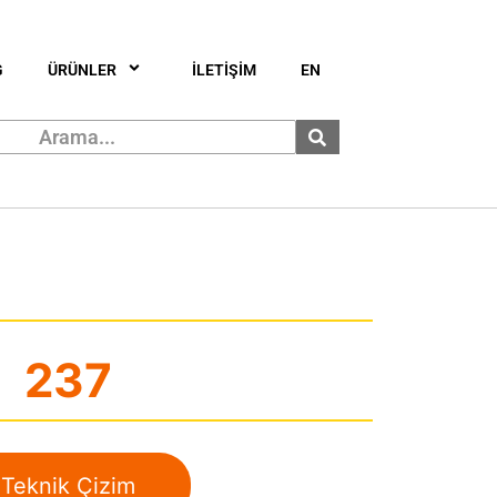
G
ÜRÜNLER
İLETİŞİM
EN
237
Teknik Çizim