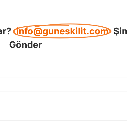
ar?
info@guneskilit.com
Şi
Gönder