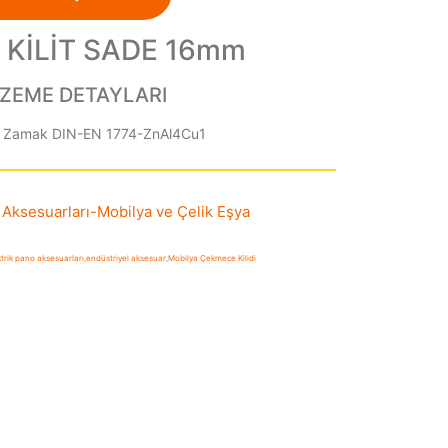
 KİLİT SADE 16mm
ZEME DETAYLARI
Zamak DIN-EN 1774-ZnAl4Cu1
Aksesuarları
-
Mobilya ve Çelik Eşya
ktrik pano aksesuarları
,
endüstriyel aksesuar
,
Mobilya Çekmece Kilidi