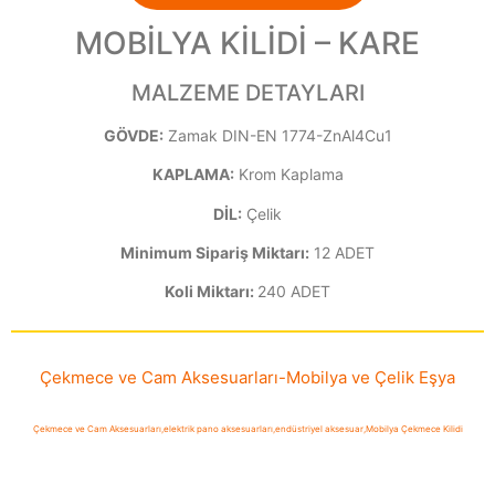
MOBİLYA KİLİDİ – KARE
MALZEME DETAYLARI
GÖVDE:
Zamak DIN-EN 1774-ZnAl4Cu1
KAPLAMA:
Krom Kaplama
DİL:
Çelik
Minimum Sipariş Miktarı:
12 ADET
Koli Miktarı:
240 ADET
Çekmece ve Cam Aksesuarları
-
Mobilya ve Çelik Eşya
Çekmece ve Cam Aksesuarları
,
elektrik pano aksesuarları
,
endüstriyel aksesuar
,
Mobilya Çekmece Kilidi