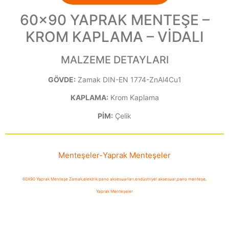
60×90 YAPRAK MENTEŞE –
KROM KAPLAMA – VİDALI
MALZEME DETAYLARI
GÖVDE:
Zamak DIN-EN 1774-ZnAl4Cu1
KAPLAMA:
Krom Kaplama
PİM:
Çelik
Menteşeler
-
Yaprak Menteşeler
60X90 Yaprak Menteşe Zamak
,
elektrik pano aksesuarları
,
endüstriyel aksesuar
,
pano menteşe
,
Yaprak Menteşeler