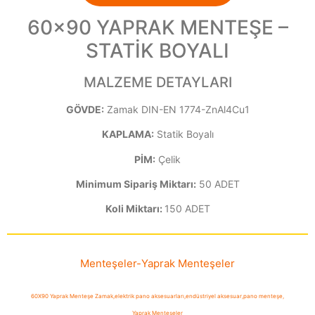
60×90 YAPRAK MENTEŞE –
STATİK BOYALI
MALZEME DETAYLARI
GÖVDE:
Zamak DIN-EN 1774-ZnAl4Cu1
KAPLAMA:
Statik Boyalı
PİM:
Çelik
Minimum Sipariş Miktarı:
50 ADET
Koli Miktarı:
150 ADET
Menteşeler
-
Yaprak Menteşeler
60X90 Yaprak Menteşe Zamak
,
elektrik pano aksesuarları
,
endüstriyel aksesuar
,
pano menteşe
,
Yaprak Menteşeler