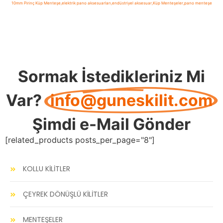
10mm Pirinç Küp Menteşe
,
elektrik pano aksesuarları
,
endüstriyel aksesuar
,
Küp Menteşeler
,
pano menteşe
Sormak İstedikleriniz Mi
Var?
info@guneskilit.com
Şimdi e-Mail Gönder
[related_products posts_per_page="8"]
KOLLU KİLİTLER
ÇEYREK DÖNÜŞLÜ KİLİTLER
MENTEŞELER