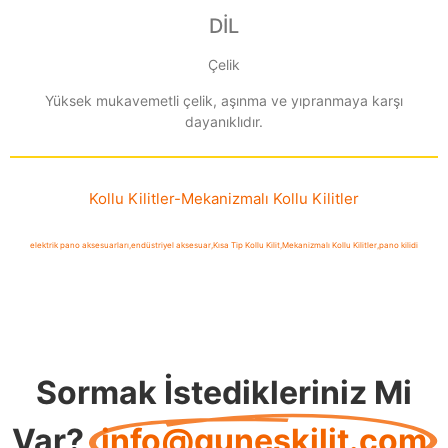
DİL
Çelik
Yüksek mukavemetli çelik, aşınma ve yıpranmaya karşı
dayanıklıdır.
Kollu Kilitler
-
Mekanizmalı Kollu Kilitler
elektrik pano aksesuarları
,
endüstriyel aksesuar
,
Kısa Tip Kollu Kilit
,
Mekanizmalı Kollu Kilitler
,
pano kilidi
Sormak İstedikleriniz Mi
Var?
info@guneskilit.com