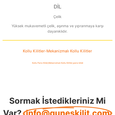
DİL
Çelik
Yüksek mukavemetli çelik, aşınma ve yıpranmaya karşı
dayanıklıdır.
Kollu Kilitler
-
Mekanizmalı Kollu Kilitler
Kollu Pano Kilidi
,
Mekanizmalı Kollu Kilitler
,
pano kilidi
Sormak İstedikleriniz Mi
Var?
info@guneskilit.com