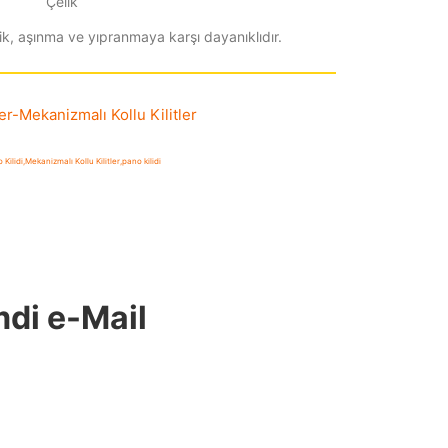
Çelik
k, aşınma ve yıpranmaya karşı dayanıklıdır.
er
-
Mekanizmalı Kollu Kilitler
 Kilidi
,
Mekanizmalı Kollu Kilitler
,
pano kilidi
mdi e-Mail