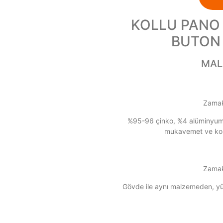
KOLLU PANO 
BUTON 
MAL
Zamak
%95-96 çinko, %4 alüminyum
mukavemet ve koro
Zamak
Gövde ile aynı malzemeden, y