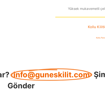
Yüksek mukavemetli çeli
Kollu Kilitl
Kollu Pano
ar?
info@guneskilit.com
Şi
Gönder