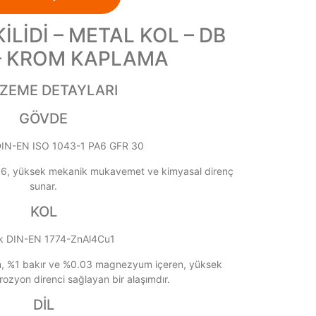
İLİDİ – METAL KOL – DB
– KROM KAPLAMA
ZEME DETAYLARI
GÖVDE
DIN-EN ISO 1043-1 PA6 GFR 30
n 6, yüksek mekanik mukavemet ve kimyasal direnç
sunar.
KOL
 DIN-EN 1774-ZnAl4Cu1
, %1 bakır ve %0.03 magnezyum içeren, yüksek
zyon direnci sağlayan bir alaşımdır.
DİL