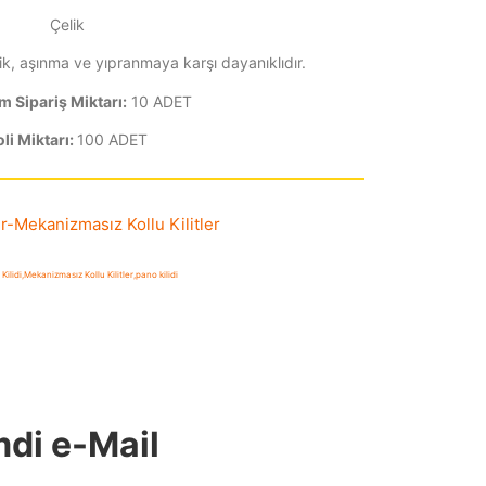
Çelik
k, aşınma ve yıpranmaya karşı dayanıklıdır.
 Sipariş Miktarı:
10 ADET
oli Miktarı:
100 ADET
r
-
Mekanizmasız Kollu Kilitler
Kilidi
,
Mekanizmasız Kollu Kilitler
,
pano kilidi
mdi e-Mail