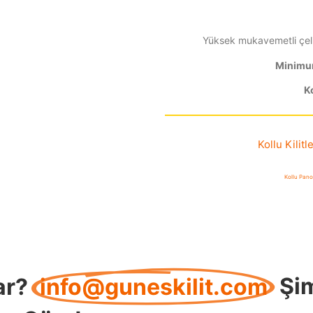
Yüksek mukavemetli çeli
Minimum
K
Kollu Kilitle
Kollu Pano 
ar?
info@guneskilit.com
Şi