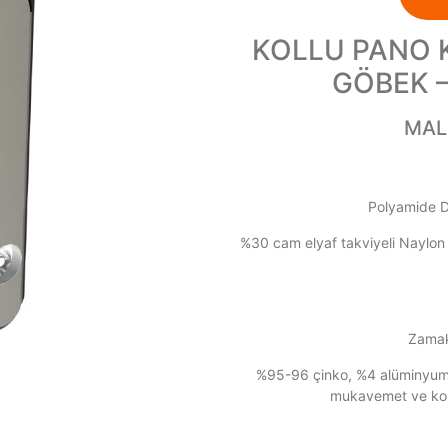
KOLLU PANO K
GÖBEK 
MAL
Polyamide 
%30 cam elyaf takviyeli Naylo
Zamak
%95-96 çinko, %4 alüminyum
mukavemet ve koro