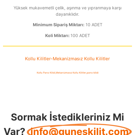
Yüksek mukavemetli çelik, aşınma ve yıpranmaya karşı
dayanıklıdır.
Minimum Sipariş Miktarı:
10 ADET
Koli Miktarı:
100 ADET
Kollu Kilitler
-
Mekanizmasız Kollu Kilitler
Kollu Pano Kilidi
,
Mekanizmasız Kollu Kilitler
,
pano kilidi
Sormak İstedikleriniz Mi
Var?
info@guneskilit.com