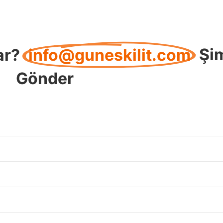
ar?
info@guneskilit.com
Şi
Gönder