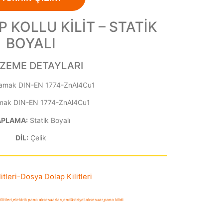
P KOLLU KİLİT – STATİK
BOYALI
ZEME DETAYLARI
amak DIN-EN 1774-ZnAl4Cu1
ak DIN-EN 1774-ZnAl4Cu1
APLAMA:
Statik Boyalı
DİL:
Çelik
itleri
-
Dosya Dolap Kilitleri
litleri
,
elektrik pano aksesuarları
,
endüstriyel aksesuar
,
pano kilidi