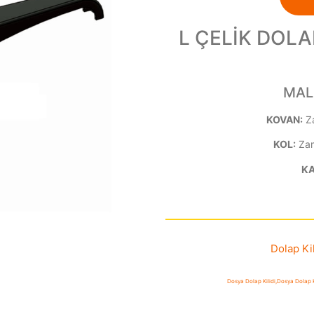
L ÇELİK DOLA
MAL
KOVAN:
Z
KOL:
Zam
K
Dolap Kil
Dosya Dolap Kilidi
,
Dosya Dolap Ki