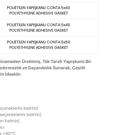
POLİETİLEN YAPIŞKANLI CONTA 5x40
POLYETHYLENE ADHESIVE GASKET
POLİETİLEN YAPIŞKANLI CONTA 5x45
POLYETHYLENE ADHESIVE GASKET
POLİETİLEN YAPIŞKANLI CONTA 5x50
POLYETHYLENE ADHESIVE GASKET
alzemeden Üretilmiş, Tek Tarafı Yapışkanlı Bir
ırmazlık ve Dayanıklılık Sunarak, Çeşitli
n İdealdir.
eçeneklerini belirtin]
seçeneklerini belirtin]
n belirtin]
ıcı
la +90°C