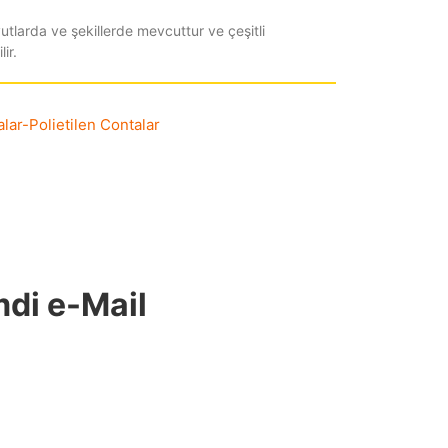
utlarda ve şekillerde mevcuttur ve çeşitli
ir.
alar
-
Polietilen Contalar
mdi e-Mail