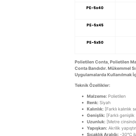
PE-5x40
PE-5x45
PE-5x50
Polietilen Conta, Polietilen M
Conta Bandıdır. Mükemmel Sızd
Uygulamalarda Kullanılmak İçi
Teknik Özellikler:
Malzeme:
Polietilen
Renk:
Siyah
Kalınlık:
[Farklı kalınlık s
Genişlik:
[Farklı genişlik 
Uzunluk:
[Metre cinsinde
Yapışkan:
Akrilik yapıştır
Sıcaklık Aralığı:
-30°C i