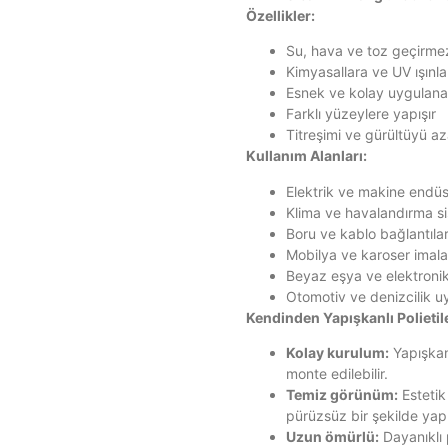
Özellikler:
Su, hava ve toz geçirme
Kimyasallara ve UV ışınla
Esnek ve kolay uygulanab
Farklı yüzeylere yapışır
Titreşimi ve gürültüyü aza
Kullanım Alanları:
Elektrik ve makine endüst
Klima ve havalandırma si
Boru ve kablo bağlantılar
Mobilya ve karoser imala
Beyaz eşya ve elektronik
Otomotiv ve denizcilik u
Kendinden Yapışkanlı Polietil
Kolay kurulum:
Yapışkanl
monte edilebilir.
Temiz görünüm:
Estetik
pürüzsüz bir şekilde yapı
Uzun ömürlü:
Dayanıklı 