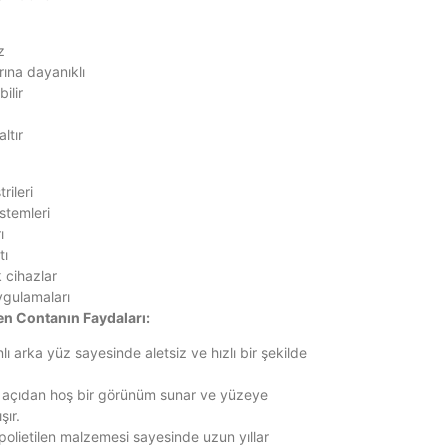
z
rına dayanıklı
ilir
ltır
rileri
stemleri
ı
tı
 cihazlar
ygulamaları
en Contanın Faydaları:
ı arka yüz sayesinde aletsiz ve hızlı bir şekilde
 açıdan hoş bir görünüm sunar ve yüzeye
şır.
polietilen malzemesi sayesinde uzun yıllar