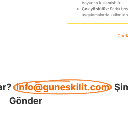
boyunca kullanılabilir.
Çok yönlülük:
Farklı boy
uygulamalarda kullanılabil
Cont
ar?
info@guneskilit.com
Şi
Gönder