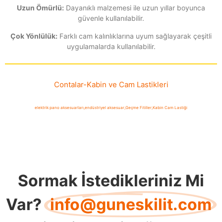
Uzun Ömürlü:
Dayanıklı malzemesi ile uzun yıllar boyunca
güvenle kullanılabilir.
Çok Yönlülük:
Farklı cam kalınlıklarına uyum sağlayarak çeşitli
uygulamalarda kullanılabilir.
Contalar
-
Kabin ve Cam Lastikleri
elektrik pano aksesuarları
,
endüstriyel aksesuar
,
Geçme Fitiller
,
Kabin Cam Lastiği
Sormak İstedikleriniz Mi
Var?
info@guneskilit.com