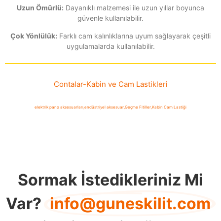
Uzun Ömürlü:
Dayanıklı malzemesi ile uzun yıllar boyunca
güvenle kullanılabilir.
Çok Yönlülük:
Farklı cam kalınlıklarına uyum sağlayarak çeşitli
uygulamalarda kullanılabilir.
Contalar
-
Kabin ve Cam Lastikleri
elektrik pano aksesuarları
,
endüstriyel aksesuar
,
Geçme Fitiller
,
Kabin Cam Lastiği
Sormak İstedikleriniz Mi
Var?
info@guneskilit.com