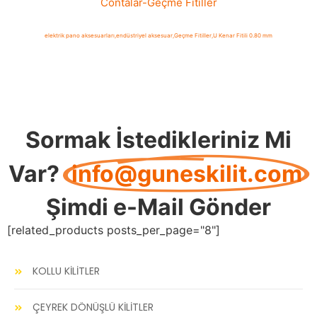
Contalar
-
Geçme Fitiller
elektrik pano aksesuarları
,
endüstriyel aksesuar
,
Geçme Fitiller
,
U Kenar Fitili 0.80 mm
Sormak İstedikleriniz Mi
Var?
info@guneskilit.com
Şimdi e-Mail Gönder
[related_products posts_per_page="8"]
KOLLU KİLİTLER
ÇEYREK DÖNÜŞLÜ KİLİTLER