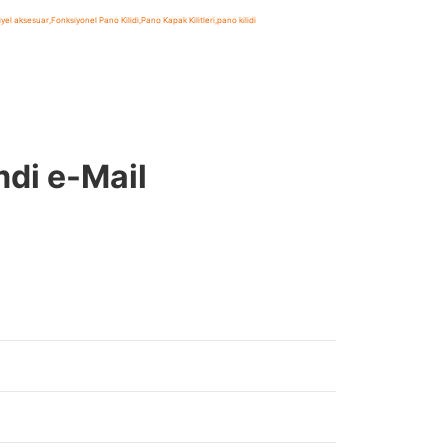
iyel aksesuar
,
Fonksiyonel Pano Kilidi
,
Pano Kapak Kilitleri
,
pano kilidi
mdi e-Mail