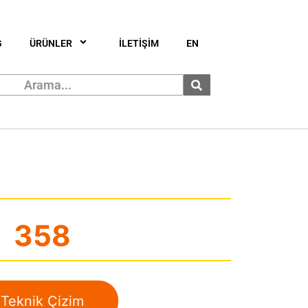
G
ÜRÜNLER
İLETİŞİM
EN
358
Teknik Çizim