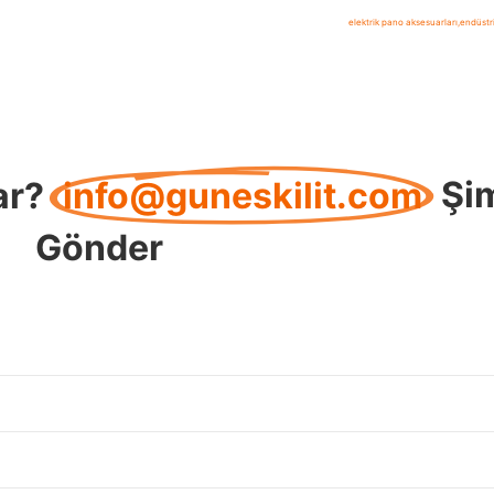
elektrik pano aksesuarları
,
endüstr
ar?
info@guneskilit.com
Şi
Gönder