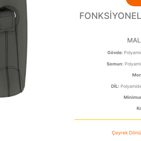
FONKSİYONEL 
MAL
Gövde:
Polyami
Somun:
Polyami
Mon
DİL:
Polyamide
Minimum
Ko
Çeyrek Dönüş