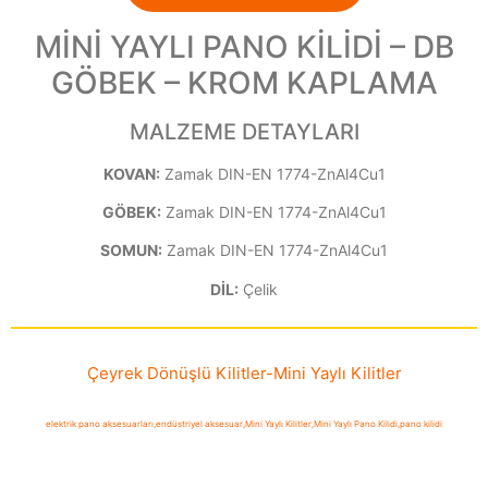
MİNİ YAYLI PANO KİLİDİ – DB
GÖBEK – KROM KAPLAMA
MALZEME DETAYLARI
KOVAN:
Zamak DIN-EN 1774-ZnAl4Cu1
GÖBEK:
Zamak DIN-EN 1774-ZnAl4Cu1
SOMUN:
Zamak DIN-EN 1774-ZnAl4Cu1
DİL:
Çelik
Çeyrek Dönüşlü Kilitler
-
Mini Yaylı Kilitler
elektrik pano aksesuarları
,
endüstriyel aksesuar
,
Mini Yaylı Kilitler
,
Mini Yaylı Pano Kilidi
,
pano kilidi