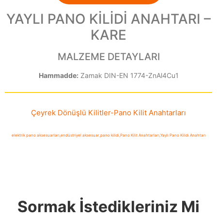
YAYLI PANO KİLİDİ ANAHTARI –
KARE
MALZEME DETAYLARI
Hammadde:
Zamak DIN-EN 1774-ZnAl4Cu1
Çeyrek Dönüşlü Kilitler
-
Pano Kilit Anahtarları
elektrik pano aksesuarları
,
endüstriyel aksesuar
,
pano kilidi
,
Pano Kilit Anahtarları
,
Yaylı Pano Kilidi Anahtarı
Sormak İstedikleriniz Mi