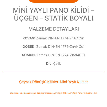
MİNİ YAYLI PANO KİLİDİ –
ÜÇGEN – STATİK BOYALI
MALZEME DETAYLARI
KOVAN:
Zamak DIN-EN 1774-ZnAl4Cu1
GÖBEK:
Zamak DIN-EN 1774-ZnAl4Cu1
SOMUN:
Zamak DIN-EN 1774-ZnAl4Cu1
DİL:
Çelik
Çeyrek Dönüşlü Kilitler
-
Mini Yaylı Kilitler
elektrik pano aksesuarları
,
endüstriyel aksesuar
,
Mini Yaylı Kilitler
,
Mini Yaylı Pano Kilidi
,
pano kilidi