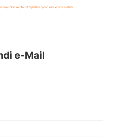
üstriyel aksesuar
,
Metal Yaylı Kilitler
,
pano kilidi
,
Yaylı Pano Kilidi
mdi e-Mail