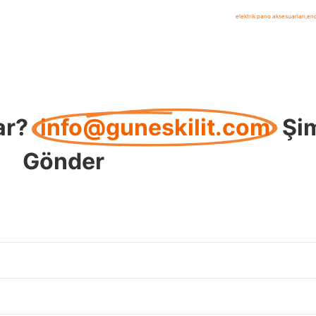
elektrik pano aksesuarları
,
end
ar?
info@guneskilit.com
Şi
Gönder