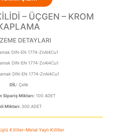
KİLİDİ – ÜÇGEN – KROM
KAPLAMA
ZEME DETAYLARI
amak DIN-EN 1774-ZnAl4Cu1
amak DIN-EN 1774-ZnAl4Cu1
amak DIN-EN 1774-ZnAl4Cu1
DİL:
Çelik
Sipariş Miktarı:
100 ADET
li Miktarı:
300 ADET
lü Kilitler
-
Metal Yaylı Kilitler