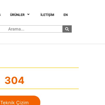
G
ÜRÜNLER
İLETİŞİM
EN
304
Teknik Çizim