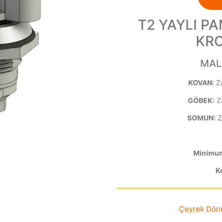
T2 YAYLI PA
KR
MAL
KOVAN:
Z
GÖBEK:
Z
SOMUN:
Z
Minimum 
Ko
Çeyrek Dönüş