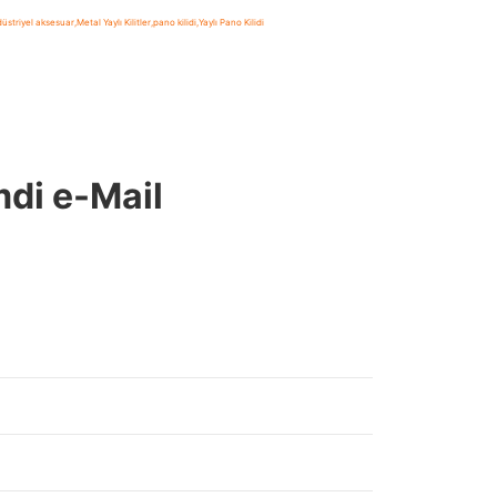
üstriyel aksesuar
,
Metal Yaylı Kilitler
,
pano kilidi
,
Yaylı Pano Kilidi
mdi e-Mail