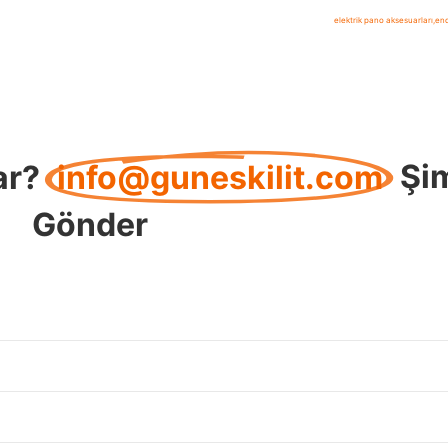
elektrik pano aksesuarları
,
end
ar?
info@guneskilit.com
Şi
Gönder