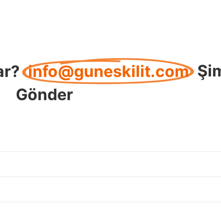
ar?
info@guneskilit.com
Şi
Gönder