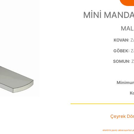
MİNİ MANDA
MAL
KOVAN:
Z
GÖBEK:
Z
SOMUN:
Z
Minimum 
Ko
Çeyrek Dönü
elektrik pano aksesuarları
,
e