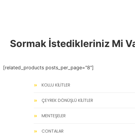
Sormak İstedikleriniz Mi V
[related_products posts_per_page="8"]
KOLLU KİLİTLER
ÇEYREK DÖNÜŞLÜ KİLİTLER
MENTEŞELER
CONTALAR