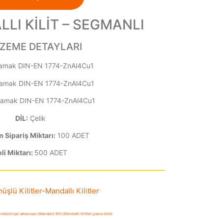
LLI KİLİT – SEGMANLI
ZEME DETAYLARI
amak DIN-EN 1774-ZnAl4Cu1
amak DIN-EN 1774-ZnAl4Cu1
amak DIN-EN 1774-ZnAl4Cu1
DİL:
Çelik
Sipariş Miktarı:
100 ADET
li Miktarı:
500 ADET
şlü Kilitler
-
Mandallı Kilitler
ndüstriyel aksesuar
,
Mandallı Kilit
,
Mandallı Kilitler
,
pano kilidi