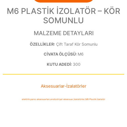
M6 PLASTİK İZOLATÖR – KÖR
SOMUNLU
MALZEME DETAYLARI
ÖZELLİKLER:
Çift Taraf Kör Somunlu
CİVATA ÖLÇÜSÜ:
M6
KUTU ADEDİ:
300
Aksesuarlar
-
İzalatörler
elektrik pano aksesuarları
,
endüstriyel aksesuar
,
İzalatörler
,
M6 Plastik İzalatör