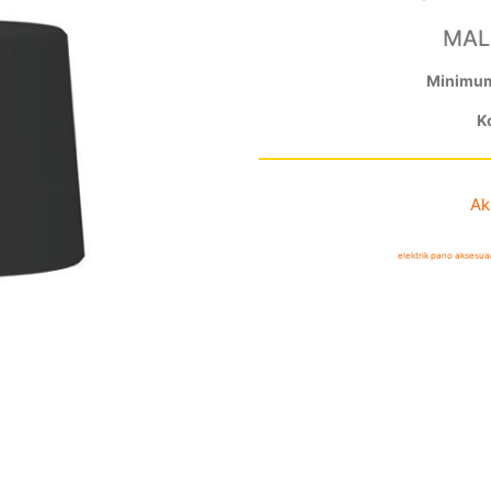
MAL
Minimum 
Ko
Ak
elektrik pano aksesuar