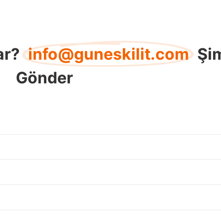
ar?
info@guneskilit.com
Şi
Gönder