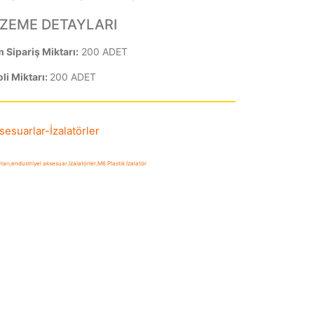
ZEME DETAYLARI
Sipariş Miktarı:
200 ADET
li Miktarı:
200 ADET
sesuarlar
-
İzalatörler
ları
,
endüstriyel aksesuar
,
İzalatörler
,
M6 Plastik İzalatör