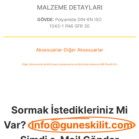
MALZEME DETAYLARI
GÖVDE:
Polyamide DIN-EN ISO
1043-1 PA6 GFR 30
Aksesuarlar
-
Diğer Aksesuarlar
Diğer Aksesuarlar
,
elektrik pano aksesuarları
,
endüstriyel aksesuar
,
M6 Plastik Pul
Sormak İstedikleriniz Mi
Var?
info@guneskilit.com