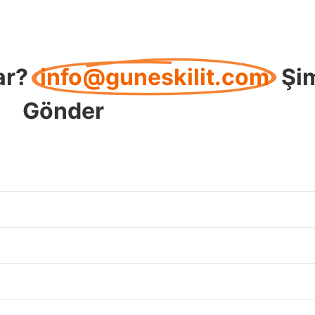
ar?
info@guneskilit.com
Şi
Gönder