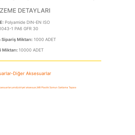
ZEME DETAYLARI
E:
Polyamide DIN-EN ISO
1043-1 PA6 GFR 30
Sipariş Miktarı:
1000 ADET
i Miktarı:
10000 ADET
arlar
-
Diğer Aksesuarlar
ksesuarları
,
endüstriyel aksesuar
,
M8 Plastik Somun Saklama Tapası