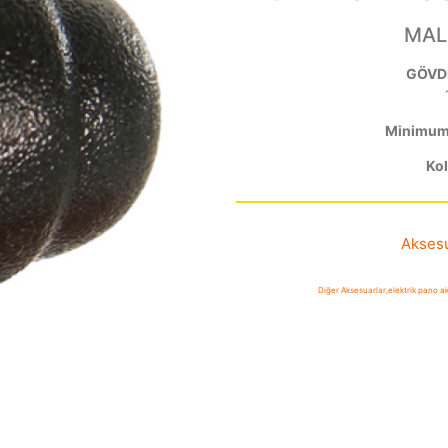
MAL
GÖVD
Minimum 
Kol
Aksesu
Diğer Aksesuarlar
,
elektrik pano a