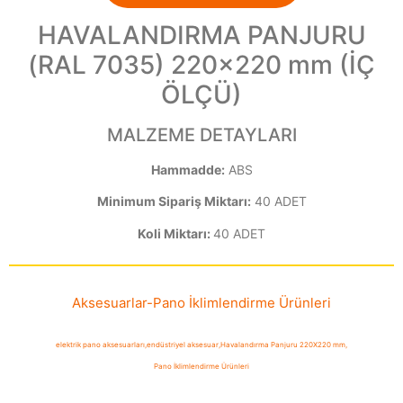
HAVALANDIRMA PANJURU
(RAL 7035) 220×220 mm (İÇ
ÖLÇÜ)
MALZEME DETAYLARI
Hammadde:
ABS
Minimum Sipariş Miktarı:
40 ADET
Koli Miktarı:
40 ADET
Aksesuarlar
-
Pano İklimlendirme Ürünleri
elektrik pano aksesuarları
,
endüstriyel aksesuar
,
Havalandırma Panjuru 220X220 mm
,
Pano İklimlendirme Ürünleri