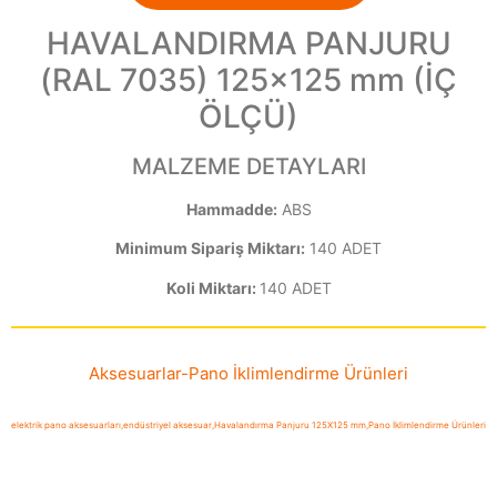
HAVALANDIRMA PANJURU
(RAL 7035) 125×125 mm (İÇ
ÖLÇÜ)
MALZEME DETAYLARI
Hammadde:
ABS
Minimum Sipariş Miktarı:
140 ADET
Koli Miktarı:
140 ADET
Aksesuarlar
-
Pano İklimlendirme Ürünleri
elektrik pano aksesuarları
,
endüstriyel aksesuar
,
Havalandırma Panjuru 125X125 mm
,
Pano İklimlendirme Ürünleri