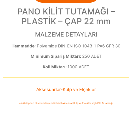
PANO KİLİT TUTAMAĞI –
PLASTİK – ÇAP 22 mm
MALZEME DETAYLARI
Hammadde:
Polyamide DIN-EN ISO 1043-1 PA6 GFR 30
Minimum Sipariş Miktarı:
250 ADET
Koli Miktarı:
1000 ADET
Aksesuarlar
-
Kulp ve Elçekler
elektrik pano aksesuarları
,
endüstriyel aksesuar
,
Kulp ve Elçekler
,
Yaylı Kilit Tutamağı