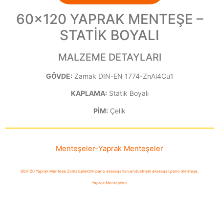
60×120 YAPRAK MENTEŞE –
STATİK BOYALI
MALZEME DETAYLARI
GÖVDE:
Zamak DIN-EN 1774-ZnAl4Cu1
KAPLAMA:
Statik Boyalı
PİM:
Çelik
Menteşeler
-
Yaprak Menteşeler
60X120 Yaprak Menteşe Zamak
,
elektrik pano aksesuarları
,
endüstriyel aksesuar
,
pano menteşe
,
Yaprak Menteşeler