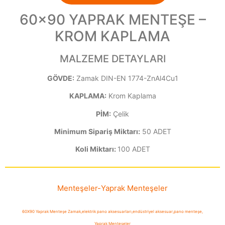
60×90 YAPRAK MENTEŞE –
KROM KAPLAMA
MALZEME DETAYLARI
GÖVDE:
Zamak DIN-EN 1774-ZnAl4Cu1
KAPLAMA:
Krom Kaplama
PİM:
Çelik
Minimum Sipariş Miktarı:
50 ADET
Koli Miktarı:
100 ADET
Menteşeler
-
Yaprak Menteşeler
60X90 Yaprak Menteşe Zamak
,
elektrik pano aksesuarları
,
endüstriyel aksesuar
,
pano menteşe
,
Yaprak Menteşeler