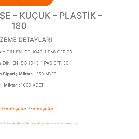
E – KÜÇÜK – PLASTİK –
180
ZEME DETAYLARI
de DIN-EN ISO 1043-1 PA6 GFR 30
e DIN-EN ISO 1043-1 PA6 GFR 30
Sipariş Miktarı:
250 ADET
li Miktarı:
1000 ADET
 Menteşeler
-
Menteşeler
riyel aksesuar
,
Geçme Menteşe
,
Geçme Menteşeler
,
pano menteşe