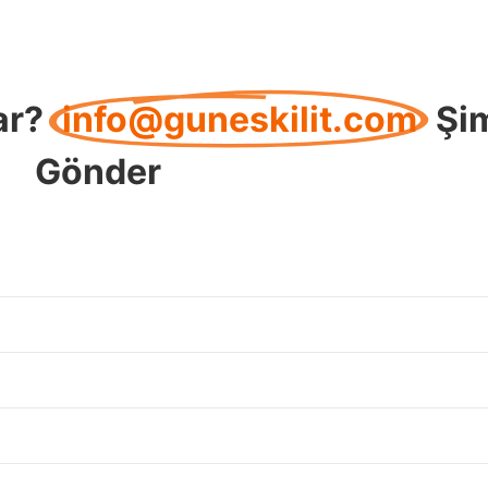
ar?
info@guneskilit.com
Şi
Gönder