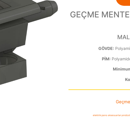
GEÇME MENTEŞ
MAL
GÖVDE:
Polyami
PİM:
Polyamid
Minimum 
Ko
Geçme
elektrik pano aksesuarları
,
endüst